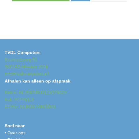
TVDL Computers
Beumeesweg 51
9661AB Alteveer (GN)
info@tvdlcomputers.nl
Afhalen kan alleen op afspraak
Reknr: NL29RABO0125378629
Kvk: 92496113
BTWid: NL866074600B01
Snel naar
•
Over ons