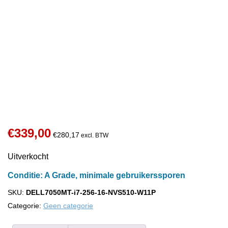
Gratis verzending
Vóór 15:00 uur besteld, dezelfde dag
verstuurd.
24 maanden garantie
op refurbished
Trusted Shops Keurmerk
Unieke kopersbescherming
Niet goed, geld terug
14 dagen bedenktijd
€
339,00
€
280,17
excl. BTW
Uitverkocht
Conditie: A Grade, minimale gebruikerssporen
SKU:
DELL7050MT-i7-256-16-NVS510-W11P
Categorie:
Geen categorie