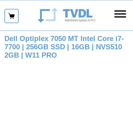
Skip
links
Naar
hoofdmenu
menu
Naar
inhoud
Naar
Dell Optiplex 7050 MT Intel Core i7-
sidebar
7700 | 256GB SSD | 16GB | NVS510
Naar
2GB | W11 PRO
footer