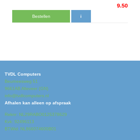
9.50
Bestellen
i
TVDL Computers
Beumeesweg 51
9661AB Alteveer (GN)
info@tvdlcomputers.nl
Afhalen kan alleen op afspraak
Reknr: NL29RABO0125378629
Kvk: 92496113
BTWid: NL866074600B01