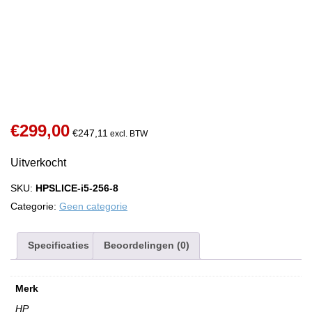
Extra informatie omtrent Windows 11: Dit systeem voldoet
niet 100% aan de systeemeisen van Windows 11, wij
adviseren u op dit systeem Windows 10 te gebruiken.
€
299,00
€
247,11
excl. BTW
Uitverkocht
SKU:
HPSLICE-i5-256-8
Categorie:
Geen categorie
Specificaties
Beoordelingen (0)
Merk
HP