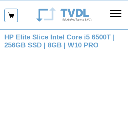
Skip
links
Naar
hoofdmenu
menu
Naar
inhoud
Naar
HP Elite Slice Intel Core i5 6500T |
sidebar
256GB SSD | 8GB | W10 PRO
Naar
footer