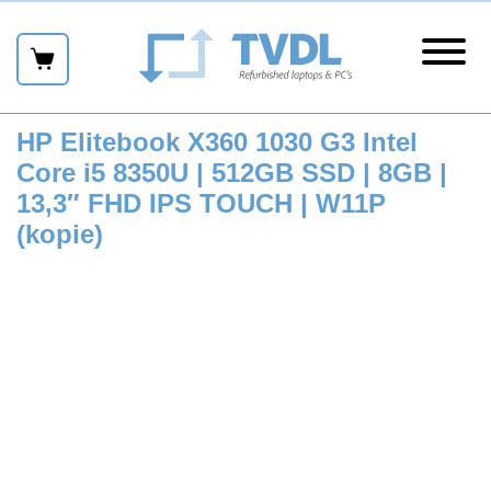
Skip
links
Naar
hoofdmenu
menu
Naar
inhoud
Naar
HP Elitebook X360 1030 G3 Intel
sidebar
Core i5 8350U | 512GB SSD | 8GB |
Naar
13,3″ FHD IPS TOUCH | W11P
footer
(kopie)