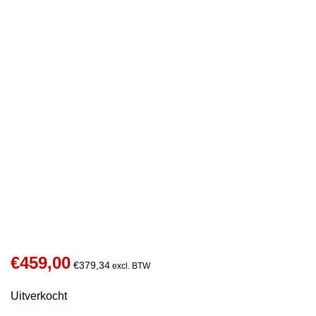
Informatie over de Accu / Batterij:
€
459,00
€
379,34
excl. BTW
Uitverkocht