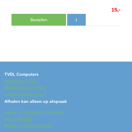
15,-
Bestellen
i
TVDL Computers
Beumeesweg 51
9661AB Alteveer (GN)
info@tvdlcomputers.nl
Afhalen kan alleen op afspraak
Reknr: NL29RABO0125378629
Kvk: 92496113
BTWid: NL866074600B01