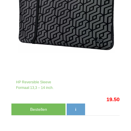
HP Reversible Sleeve
Formaat 13,3 – 14 inch.
19.50
Bestellen
i